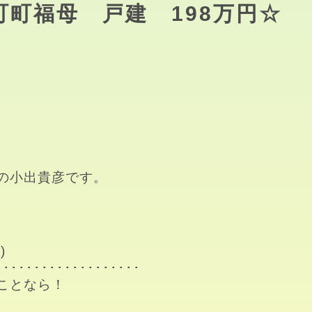
町町福母 戸建 198万円☆
の小出貴彦です。



･･････････････････

となら！
