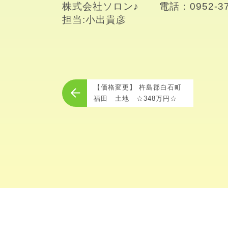
株式会社ソロン♪　　電話：0952-37-3
担当:小出貴彦
【価格変更】 杵島郡白石町
福田 土地 ☆348万円☆