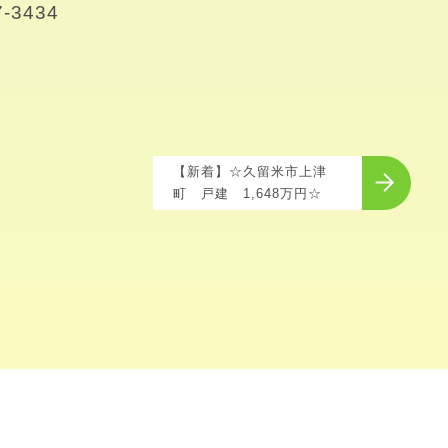
434

【新着】☆久留米市上津
町 戸建 1,648万円☆