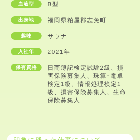
B型
血液型
福岡県粕屋郡志免町
出身地
サウナ
趣味
2021年
入社年
日商簿記検定試験2級、損
保有資格
害保険募集人、珠算･電卓
検定1級、情報処理検定1
級、損害保険募集人、生命
保険募集人
印象に残った仕事について