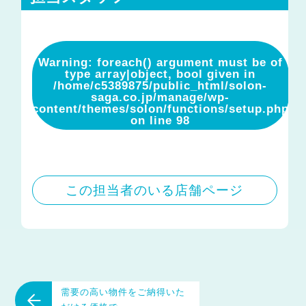
Warning
: foreach() argument must be of
type array|object, bool given in
/home/c5389875/public_html/solon-
saga.co.jp/manage/wp-
content/themes/solon/functions/setup.php
on line
98
この担当者のいる店舗ページ
需要の高い物件をご納得いた