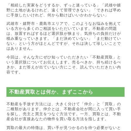
「相続した実家をどうするか、ずっと迷っている」「武雄や嬉
野に土地があるけれど、遠くて管理できない」「できれば早め
に手放したいけれど、何から動けばいいかわからない」
武雄市・嬉野市・鹿島市エリアで、このようなお悩みを抱えて
いる方から多くのご相談をいただいています。不動産の問題
は、放置すればするほど選択肢が狭まり、気持ちの負担だけが
積み重なっていきます。「まだ決めていない」「まだ動けてい
ない」という方がほとんどですが、それは決して珍しいことで
はありません。
今回は、そんな方にぜひ知っていただきたい「不動産買取」と
いう選択肢についてお伝えします。売るべきか、持ち続けるべ
きか、まだ答えが出ていない方にこそ、読んでいただきたい内
容です。
不動産買取とは何か、まずここから
不動産を手放す方法には、大きく分けて「仲介」と「買取」の
二種類があります。仲介とは、不動産会社が間に入って買い手
を探し、売主と買主をつなぐ方法です。一方、買取とは、不動
産会社が直接あなたの物件を買い取る方法を指します。
買取の最大の特徴は、買い手が見つかるのを待つ必要がないと