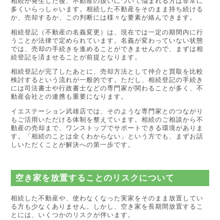
相続が発生した後、不動産の扱いについて悩まれる方は非常に
多くいらっしゃいます。相続した不動産をそのまま持ち続ける
か、売却するか、この判断には様々な要素が絡んできます。
相続登記（不動産の名義変更）は、現在では一定の期間内に行
うことが法律で定められています。名義が変わっていない状態
では、売却の手続きを進めることができませんので、まずは相
続登記を済ませることが前提となります。
相続登記が完了したあとに、売却方法として仲介と買取を比較
検討するという流れが一般的です。ただし、相続登記の手続き
には司法書士や行政書士などの専門家が関わることが多く、不
動産会社との連携も重要になります。
イエステーション武雄店では、そのような専門家とのつながり
もご活用いただける体制を整えています。相続のご相談から不
動産の売却まで、ワンストップでサポートできる環境がありま
す。「相続のことは全くわからない」という方でも、まずお話
しいただくことが解決への第一歩です。
空き家を放置することのリスクについて
相続した不動産や、使わなくなった実家をそのまま放置してい
る方も少なくありません。しかし、空き家を長期間放置するこ
とには、いくつかのリスクが伴います。