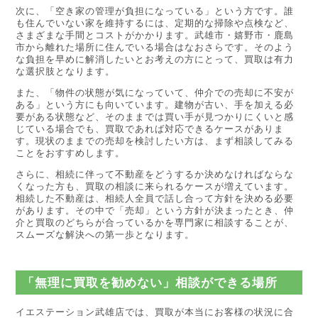
次に、「空き家の管理が負担になっている」という方です。誰
も住んでいない家を維持するには、定期的な掃除や点検など、
さまざまな手間とコストがかかります。武雄市・嬉野市・鹿島
市から離れた場所に住んでいる場合はなおさらです。そのよう
な負担を早めに解消したいとお考えの方にとって、買取は有力
な選択肢となります。
また、「物件の状態が気になっていて、仲介での売却に不安が
ある」という方にも向いています。建物が古い、手を加える必
要がある状態など、そのままでは買い手が見つかりにくいと感
じている場合でも、買取であれば対応できるケースがありま
す。現状のままでの売却を検討したい方は、まず相談してみる
ことをおすすめします。
さらに、相続に伴って不動産をどうするか決めなければならな
くなった方も、買取の相談に来られるケースが増えています。
相続した不動産は、相続人全員で話し合って方針を決める必要
があります。その中で「売却」という方針が決まったとき、仲
介と買取のどちらが合っているかを専門家に相談することが、
スムーズな解決への第一歩となります。
「無理に買取を勧めない」相談ができる場所
イエステーション武雄店では、買取が本当にお客様の状況に合