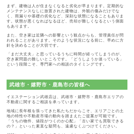
まず、建物は人が住まなくなると劣化が早まります。定期的な
メンテナンスなしに放置された建物は、外観の傷みだけでな
く、雨漏りや基礎の劣化など、深刻な状態になることもありま
す。状態が悪くなればなるほど、売却が難しくなるという側面
もあります。
また、空き家は近隣への影響という観点からも、管理責任が問
われることがあります。そのような状況になる前に、早めに方
針を決めることが大切です。
「まだ大丈夫」と思っているうちに時間が経ってしまうのが、
空き家問題の難しいところです。「どうしようか迷っている」
という段階こそ、専門家への相談のタイミングです。
武雄市・嬉野市・鹿島市の皆様へ
イエステーション武雄店は、武雄市・嬉野市・鹿島市エリアの
不動産に関するご相談を承っています。
地域に長年根を張ってきた私たちだからこそ、エリアごとの土
地の特性や不動産市場の動向を踏まえたご提案が可能です。
「うちの物件、値段がつくのか心配」「古い家でも買取できる
の？」といった素直な疑問も、遠慮なくぶつけてください。