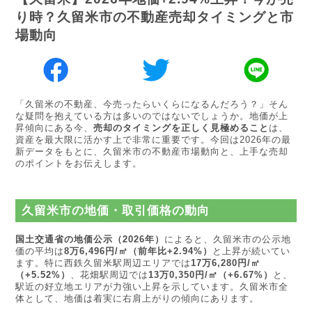
り時？久留米市の不動産売却タイミングと市
場動向
「久留米の不動産、今売ったらいくらになるんだろう？」そん
な疑問を抱えている方は多いのではないでしょうか。地価が上
昇傾向にある今、
売却のタイミングを正しく見極めること
は、
資産を最大限に活かす上で非常に重要です。今回は2026年の最
新データをもとに、久留米市の不動産市場動向と、上手な売却
のポイントをお伝えします。
久留米市の地価・取引価格の動向
国土交通省の地価公示（2026年）
によると、久留米市の公示地
価の平均は
8万6,496円/㎡（前年比+2.94%）
と上昇が続いてい
ます。特に西鉄久留米駅周辺エリアでは
17万6,280円/㎡
（+5.52%）
、花畑駅周辺では
13万0,350円/㎡（+6.67%）
と、
駅近の好立地エリアが力強い上昇を示しています。久留米市全
体として、地価は着実に右肩上がりの傾向にあります。