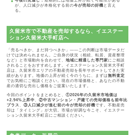
今後の見通し：
短期的には地価上昇が続く可能性がある
が、人口減少が本格化する前の
今が売却の好機
と言え
る。
久留米市で不動産を売却するなら、イエステー
ション久留米大手町店へ
「売るべきか、まだ持つべきか」——この判断は市場データだ
けでは決められません。ご自身の状況（相続、転居、資産整理
など）と市場動向を合わせて、
地域に精通した専門家
にご相談
されることをおすすめします。イエステーション久留米大手町
店は、久留米市エリアの不動産売却を長年サポートしてきた実
績があります。地価の上昇が続く今のうちに、まずは
無料査定
でお気軽にご相談ください。現在の市場価格と、あなたの不動
産の適切な売出し価格をご提案いたします。
今回のポイントをまとめると、
①2026年の久留米市地価は
+2.94%上昇中
、
②中古マンション・戸建ての売却価格も前年比
プラス
、
③人口減少が進む前の今が売却の好機
です。不動産売
却は「タイミング」が大切。市場が好調な今こそ、イエステー
ション久留米大手町店にご相談ください。