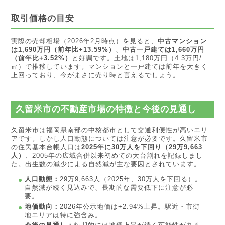
取引価格の目安
実際の売却相場（2026年2月時点）を見ると、
中古マンション
は1,690万円（前年比+13.59%）
、
中古一戸建ては1,660万円
（前年比+3.52%）
と好調です。土地は1,180万円（4.3万円/
㎡）で推移しています。マンションと一戸建ては前年を大きく
上回っており、今がまさに売り時と言えるでしょう。
久留米市の不動産市場の特徴と今後の見通し
久留米市は福岡県南部の中核都市として交通利便性が高いエリ
アです。しかし人口動態については注意が必要です。久留米市
の住民基本台帳人口は
2025年に30万人を下回り（29万9,663
人）
、2005年の広域合併以来初めての大台割れを記録しまし
た。出生数の減少による自然減が主な要因とされています。
人口動態：
29万9,663人（2025年、30万人を下回る）。
自然減が続く見込みで、長期的な需要低下に注意が必
要。
地価動向：
2026年公示地価は+2.94%上昇。駅近・市街
地エリアは特に強含み。