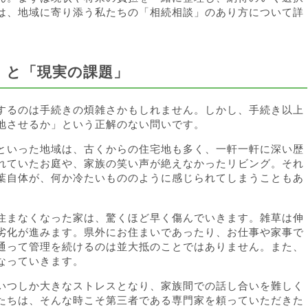
は、地域に寄り添う私たちの「相続相談」のあり方について詳
」と「現実の課題」
するのは手続きの煩雑さかもしれません。しかし、手続き以上
地させるか」という正解のない問いです。
といった地域は、古くからの住宅地も多く、一軒一軒に深い歴
れていたお庭や、家族の笑い声が絶えなかったリビング。それ
葉自体が、何か冷たいもののように感じられてしまうこともあ
住まなくなった家は、驚くほど早く傷んでいきます。雑草は伸
劣化が進みます。県外にお住まいであったり、お仕事や家事で
通って管理を続けるのは並大抵のことではありません。また、
なっていきます。
いつしか大きなストレスとなり、家族間での話し合いを難しく
たちは、そんな時こそ第三者である専門家を頼っていただきた