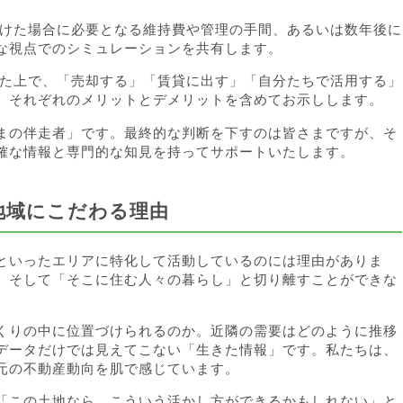
続けた場合に必要となる維持費や管理の手間、あるいは数年後に
な視点でのシミュレーションを共有します。
した上で、「売却する」「賃貸に出す」「自分たちで活用する」
、それぞれのメリットとデメリットを含めてお示しします。
まの伴走者」です。最終的な判断を下すのは皆さまですが、そ
確な情報と専門的な知見を持ってサポートいたします。
地域にこだわる理由
といったエリアに特化して活動しているのには理由がありま
、そして「そこに住む人々の暮らし」と切り離すことができな
くりの中に位置づけられるのか。近隣の需要はどのように推移
データだけでは見えてこない「生きた情報」です。私たちは、
元の不動産動向を肌で感じています。
「この土地なら、こういう活かし方ができるかもしれない」と