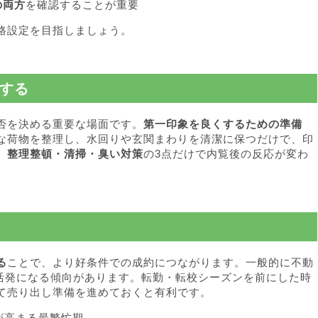
の両方
を確認することが重要
格設定を目指しましょう。
する
否を決める重要な場面です。
第一印象を良くするための準備
な荷物を整理し、水回りや玄関まわりを清潔に保つだけで、印
、
整理整頓・清掃・臭い対策
の3点だけで内覧後の反応が変わ
る
ことで、より好条件での成約につながります。一般的に不動
に活発になる傾向があります。転勤・転校シーズンを前にした時
て売り出し準備を進めておくと有利です。
が高まる最繁忙期